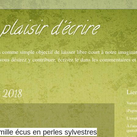
plaisir d'écrire
 a comme simple objectif de laisser libre court à notre imaginat
i vous désirez y contribuer, écrivez le dans les commentaires
e 2018
Lien
Variat
iPagin
L'empl
À l'ai
quotid
ille écus en perles sylvestres