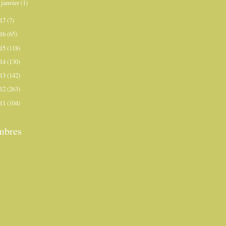
janvier
(1)
►
017
(7)
016
(65)
015
(118)
014
(130)
013
(142)
012
(263)
011
(104)
bres