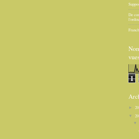
Suppo
De con
l'ordin
Franch
Nom
vue
1
Arc
2
►
2
▼