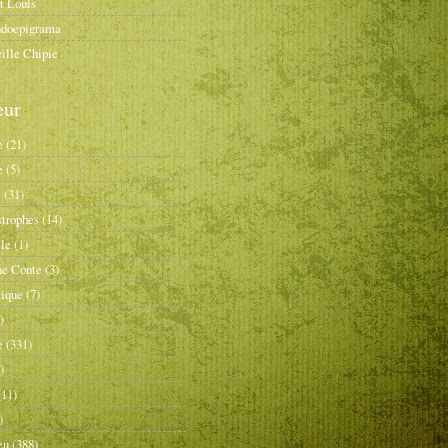
it Louis
doepigrama
ille Chipie
eur
e
(21)
e
(5)
e
(31)
strophes
(14)
le
(1)
ne Conte
(3)
tique
(7)
)
e
(331)
)
(11)
)
eu
(388)