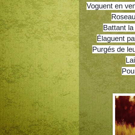
Voguent en vent
Roseau
Battant l
Élaguent pa
Purgés de le
Lai
Pour