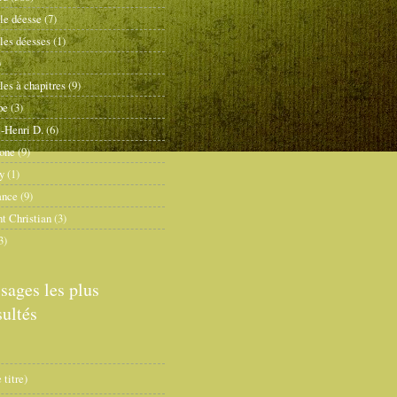
le déesse
(7)
les déesses
(1)
)
les à chapitres
(9)
pe
(3)
-Henri D.
(6)
one
(9)
y
(1)
ance
(9)
t Christian
(3)
3)
sages les plus
ultés
 titre)