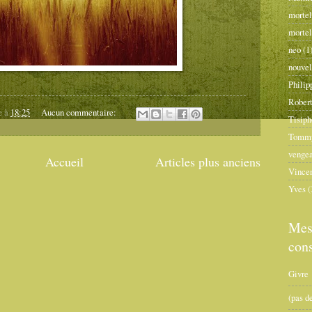
mortel
mortel
neo
(1
nouvel
Philip
Robert
e
à
18:25
Aucun commentaire:
Tisiph
Tomm
venge
Accueil
Articles plus anciens
Vincen
Yves
(
Mes
cons
Givre
(pas de