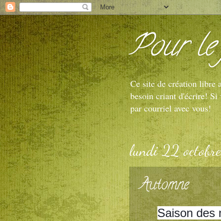
Pour le 
Ce site de création libre
besoin criant d'écrire! S
par courriel avec vous!
lundi 22 octobr
Automne
Saison des m