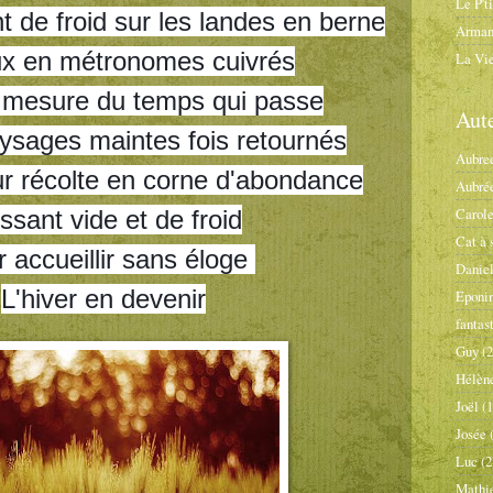
Le P't
 de froid sur les landes en berne
Arman
x en métronomes cuivrés
La Vie
a mesure du temps qui passe
Aut
ysages maintes fois retournés
Aubre
ur récolte en corne d'abondance
Aubré
Carol
ssant vide et de froid
Cat à 
 accueillir sans éloge 
Daniel
L'hiver en devenir
Eponi
fantas
Guy
(2
Hélèn
Joël
(1
Josée
Luc
(2
Mathi