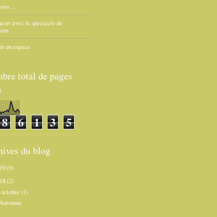
sons…
cert avec le spectacle de
aire.
ir un espace
bre total de pages
s
8
6
1
3
5
hives du blog
019
(9)
018
(2)
octobre
(1)
▼
Automne