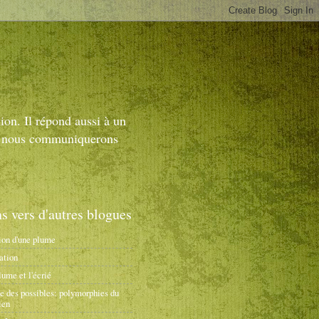
ion. Il répond aussi à un
 et nous communiquerons
s vers d'autres blogues
ion d'une plume
ation
ume et l'écrié
ne des possibles: polymorphies du
ien